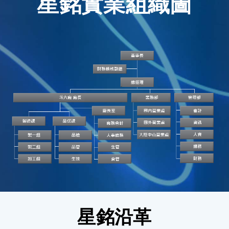
星銘實業組織圖
星銘沿革