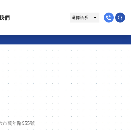
我們
六市萬年路955號