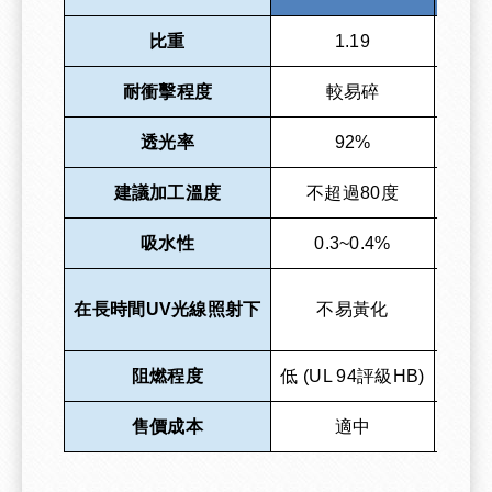
比重
1.19
耐衝擊程度
較易碎
比
透光率
92%
建議加工溫度
不超過80度
吸水性
0.3~0.4%
在長時間UV光線照射下
不易黃化
需要
阻燃程度
低 (UL 94評級HB)
高 (
售價成本
適中