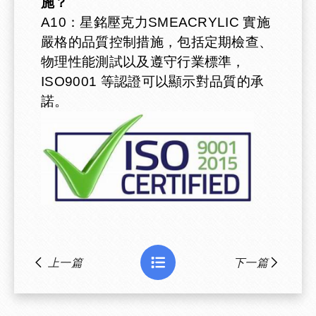
施？
16
10
3
± 0.3
A10：星銘壓克力SMEACRYLIC 實施
嚴格的品質控制措施，包括定期檢查、
18
14
2
± 0.3
物理性能測試以及遵守行業標準，
ISO9001 等認證可以顯示對品質的承
18
12
3
± 0.3
諾。
20
18
1
± 0.3
20
16
2
± 0.3
20
14
3
± 0.3
22
18
2
± 0.3
22
16
3
± 0.3
上一篇
下一篇
25
21
2
± 0.4
25
19
3
± 0.4