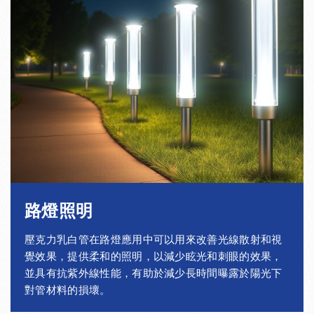
130
120
5
± 1.2
133
127
3
± 1.2
133
125
4
± 1.2
133
123
5
± 1.2
140
134
3
± 1.2
140
132
4
± 1.2
140
130
5
± 1.2
路燈照明
150
144
3
± 1.2
壓克力乳白管在路燈應用中可以用來改善光線散射和視
覺效果，提供柔和的照明，以減少眩光和刺眼的效果，
150
142
4
± 1.2
並具有抗紫外線性能，有助於減少長時間曝露於陽光下
對管材料的損壞。
150
140
5
± 1.2