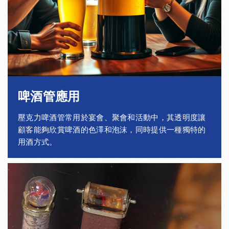
35
31
2
± 0.4
35
29
3
± 0.4
38
34
2
± 0.4
38
32
3
± 0.4
啤酒管應用
38
30
4
± 0.4
壓克力啤酒管常用於宴會、聚會和活動中，其透明度讓
38
38
5
± 0.4
顧客能夠欣賞啤酒的色澤和泡沫，同時提供一種獨特的
用酒方式。
40
36
2
± 0.4
40
34
3
± 0.4
40
32
4
± 0.4
40
30
5
± 0.4