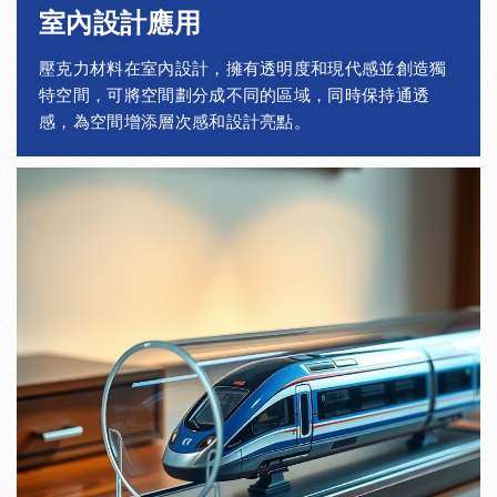
室內設計應用
90
86
2
± 0.6
壓克力材料在室內設計，擁有透明度和現代感並創造獨
90
84
3
± 0.6
特空間，可將空間劃分成不同的區域，同時保持通透
感，為空間增添層次感和設計亮點。
90
82
4
± 0.6
90
80
5
± 0.6
100
96
2
± 0.8
100
94
3
± 0.8
100
92
4
± 0.8
100
90
5
± 0.8
110
104
3
± 1.0