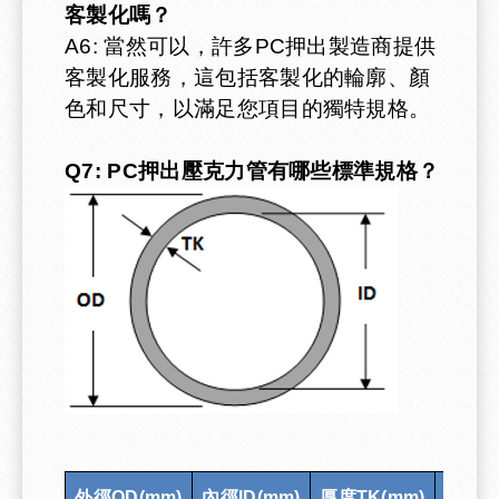
客製化嗎？
A6: 當然可以，許多PC押出製造商提供
客製化服務，這包括客製化的輪廓、顏
色和尺寸，以滿足您項目的獨特規格。
Q7: PC押出壓克力管有哪些標準規格？
外徑OD
(mm)
內徑ID
(mm)
厚度TK(mm)
外徑