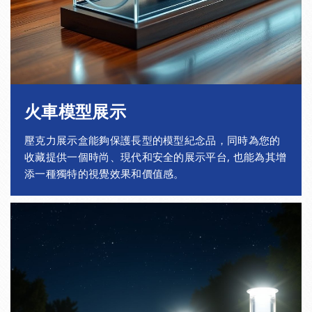
110
102
4
± 1.0
110
100
5
± 1.0
120
114
3
± 1.0
120
112
4
± 1.0
火車模型展示
120
110
5
± 1.0
壓克力展示盒能夠保護長型的模型紀念品，同時為您的
收藏提供一個時尚、現代和安全的展示平台, 也能為其增
125
119
3
± 1.0
添一種獨特的視覺效果和價值感。
125
117
4
± 1.0
125
115
5
± 1.0
130
124
3
± 1.2
130
122
4
± 1.2