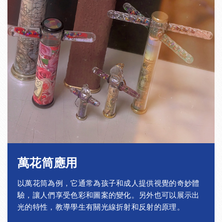
45
41
2
± 0.4
45
39
3
± 0.4
45
37
4
± 0.4
45
35
5
± 0.4
50
46
2
± 0.4
50
44
3
± 0.4
50
42
4
± 0.4
萬花筒應用
50
40
5
± 0.4
以萬花筒為例，它通常為孩子和成人提供視覺的奇妙體
60
56
2
± 0.4
驗，讓人們享受色彩和圖案的變化。另外也可以展示出
光的特性，教導學生有關光線折射和反射的原理。
60
54
3
± 0.4