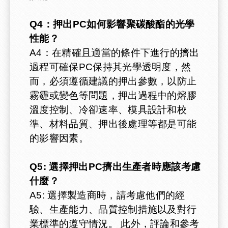
Q4：押出PC如何影響聚碳酸酯的光學
性能？
A4：在精確且適當的條件下進行的擠出
過程可確保PC保持其光學透明度，然
而，必須遵循建議的押出參數，以防止
霧霾或變色等問題，押出過程中的熔膠
溫度控制、冷卻速率、模具設計和校
準、材料品質、押出後處理等都是可能
的影響因素。
Q5: 選擇押出PC擠出生產者時應該考慮
什麼？
A5: 選擇製造商時，請考慮他們的經
驗、生產能力、品質控制措施以及對行
業標準的遵守情況。 此外，評論和參考