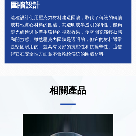
圍牆設計
185
177
4
± 1.8
這種設計使用壓克力材料建造圍牆，取代了傳統的磚牆
或其他實心材料的圍牆，其透明或半透明的特性，能夠
185
175
5
± 1.8
讓光線透過並產生獨特的視覺效果，使空間充滿輕盈感
和開放感。雖然壓克力圍牆是透明的，但它的材料通常
200
194
3
± 2.0
是堅固耐用的，並具有良好的抗壓性和抗撞擊性。這使
得它在安全性方面並不會輸給傳統的圍牆材料。
200
192
4
± 2.0
200
190
5
± 2.0
相關產品