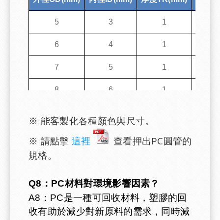
5
3
1
± 0.1
6
4
1
± 0.1
7
5
1
± 0.1
8
6
1
± 0.1
8
5
1.5
± 0.1
※ 能客製化各種顏色與尺寸。
10
8
1
± 0.2
※ 請點擊
這裡
查看押出PC圓管的
規格。
10
7
1.5
± 0.2
10
6
2
± 0.2
Q8：PC材料對環境影響因素？
A8：PC是一種可回收材料，塑膠的回
12
10
1
± 0.2
收有助於減少對新原料的需求，同時減