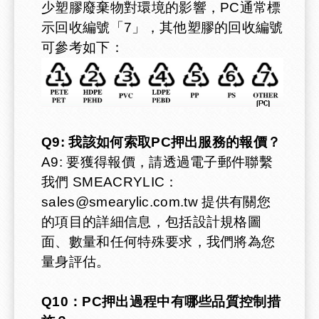
少塑膠廢棄物對環境的影響，PC通常標
12
8
2
± 0.2
示回收編號「7」，其他塑膠的回收編號
12
6
3
± 0.2
可參考如下：
13
9
3
± 0.2
13
7
3
± 0.2
14
10
2
± 0.2
Q9: 我該如何索取PC押出服務的報價？
A9: 要獲得報價，請透過電子郵件聯繫
14
8
3
± 0.2
我們 SMEACRYLIC：
sales@smearylic.com.tw
提供有關您
15
13
1
± 0.2
的項目的詳細信息，包括設計規格圖
15
11
2
± 0.2
面、數量和任何特殊要求，我們將為您
量身評估。
15
9
3
± 0.2
Q10：PC押出過程中有哪些品質控制措
16
12
2
± 0.3