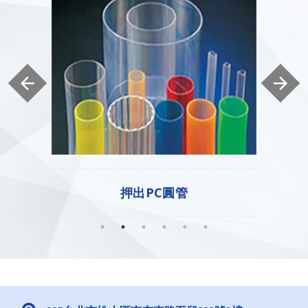
押出PC圓管
押出壓克力圓