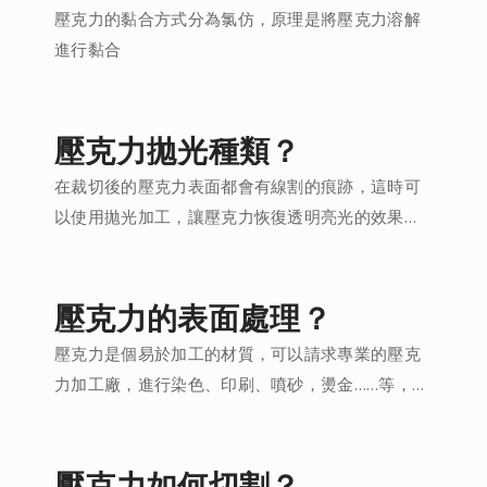
壓克力的黏合方式分為氯仿，原理是將壓克力溶解
進行黏合
壓克力拋光種類？
在裁切後的壓克力表面都會有線割的痕跡，這時可
以使用拋光加工，讓壓克力恢復透明亮光的效果，
拋光的方式分為手工磨光、火燄燒光、布輪拋光、
利刀刮磨，也可以使用專業的鑽石拋光機來進行拋
光(平面)。
壓克力的表面處理？
壓克力是個易於加工的材質，可以請求專業的壓克
力加工廠，進行染色、印刷、噴砂，燙金……等，都
可以達到您想要的效果。
壓克力如何切割？