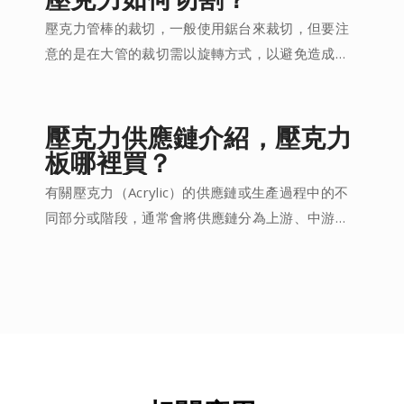
壓克力管棒的裁切，一般使用鋸台來裁切，但要注
意的是在大管的裁切需以旋轉方式，以避免造成破
管。另外在裁切5mm以下壓克力板時，除了雷射(激
光)切割、鋸台外，還可以使用「壓克力刀」，重覆
割畫到板一半的厚度溝槽後，再沿著桌邊以扳開的
壓克力供應鏈介紹，壓克力
方式折斷壓克力板。若需裁切較厚的壓克力板，建
板哪裡買？
議尋求專業的壓克力加工廠。
有關壓克力（Acrylic）的供應鏈或生產過程中的不
同部分或階段，通常會將供應鏈分為上游、中游和
下游....