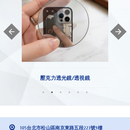
壓克力補強條
鏡
擴
105台北市松山區南京東路五段223號9樓