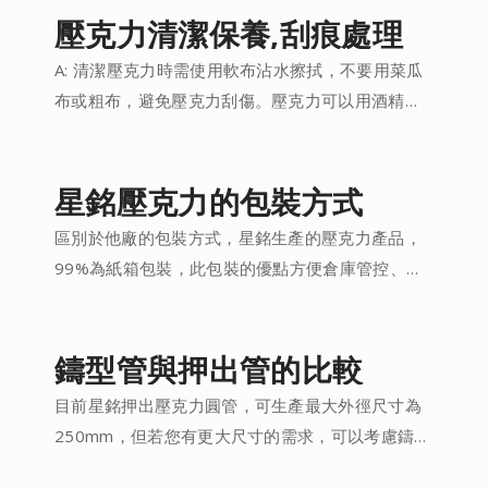
光(平面)。
壓克力清潔保養,刮痕處理
A: 清潔壓克力時需使用軟布沾水擦拭，不要用菜瓜
布或粗布，避免壓克力刮傷。壓克力可以用酒精擦
拭，但建議噴在軟布上再擦拭，不可使用高濃度的
酒精，避免壓克力產生霧白或裂痕狀況。A: 若壓克
力有輕微的刮痕，可以使用「美國NOVUS若魔術」
星銘壓克力的包裝方式
處理，它是一種去除劑、清潔劑、保養劑，可以擦
區別於他廠的包裝方式，星銘生產的壓克力產品，
拭掉小刮傷，讓壓克力恢復透明光亮，但不能使用
99%為紙箱包裝，此包裝的優點方便倉庫管控、規
在光學鏡片。若刮痕很深，建議以布輪拋光處理。
格與數量透明化、妥善保護產品、避免碰傷損傷....
A:壓克力有良好的耐候性，在長時間在UV光線照射
下，也不會黃化，但若塑原料非100%新料，被加了
鑄型管與押出管的比較
一些回收料，這是有造成壓克力黃化的可能，若已
經發生黃化，代表已經變質，無法使用清潔方式來
目前星銘押出壓克力圓管，可生產最大外徑尺寸為
處理，建議重新購買。
250mm，但若您有更大尺寸的需求，可以考慮鑄型
壓克力圓管， 外徑尺寸可達到600mm， 厚度