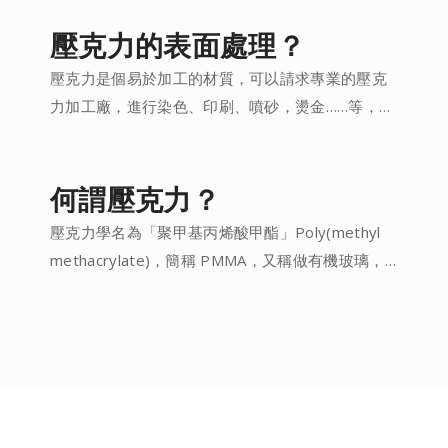
10mm，固定長度1.0~1.2M，其製程是以液態MMA
原料，倒入管子模具中，以離心原理成型，尺寸公
壓克力的表面處理？
差較大，製程較久，一支也能生產，適合小量生
壓克力是個易於加工的材質，可以請求專業的壓克
產，物性、機械強度也比較好，因為分子量高，可
力加工廠，進行染色、印刷、噴砂，燙金……等，都
耐溫約90度，但表面會有細微的布輪拋痕。
可以達到您想要的效果。
何謂壓克力？
壓克力學名為「聚甲基丙烯酸甲酯」Poly(methyl
methacrylate)，簡稱 PMMA，又稱做有機玻璃，
有「塑膠水晶」之美譽，經常做為玻璃的替代材
料，具有高清透度、92%的透光率、良好的耐候
性、易於機械加工、可用氯仿黏著，並適用於各種
噴漆及印刷(適合壓克力材質)。