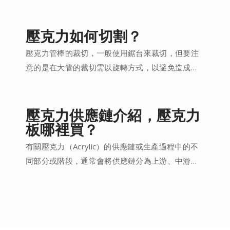
拭，但建議噴在軟布上再擦拭，不可使用高濃度的
酒精，避免壓克力產生霧白或裂痕狀況。A: 若壓克
力有輕微的刮痕，可以使用「美國NOVUS若魔術」
壓克力如何切割？
處理，它是一種去除劑、清潔劑、保養劑，可以擦
壓克力管棒的裁切，一般使用鋸台來裁切，但要注
拭掉小刮傷，讓壓克力恢復透明光亮，但不能使用
意的是在大管的裁切需以旋轉方式，以避免造成破
在光學鏡片。若刮痕很深，建議以布輪拋光處理。
管。另外在裁切5mm以下壓克力板時，除了雷射(激
A:壓克力有良好的耐候性，在長時間在UV光線照射
光)切割、鋸台外，還可以使用「壓克力刀」，重覆
下，也不會黃化，但若塑原料非100%新料，被加了
割畫到板一半的厚度溝槽後，再沿著桌邊以扳開的
壓克力供應鏈介紹，壓克力
一些回收料，這是有造成壓克力黃化的可能，若已
方式折斷壓克力板。若需裁切較厚的壓克力板，建
板哪裡買？
經發生黃化，代表已經變質，無法使用清潔方式來
議尋求專業的壓克力加工廠。
處理，建議重新購買。
有關壓克力（Acrylic）的供應鏈或生產過程中的不
同部分或階段，通常會將供應鏈分為上游、中游和
下游....