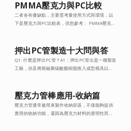
PMMA壓克力與PC比較
二者各有優缺點，主要需考量使用方式與環境，以
下是壓克力與PC比較表，供您參考： PMMA壓克
力：易碎、透光92%、耐加工溫度70度、不易黃
化、售價便宜 PC聚碳酸酯：耐衝擊程度比壓克力強
30倍、透光88%、耐加工溫度120度、易黃化、售
押出PC管製造十大問與答
價較高
Q1: 什麼是押出PC管？A1：押出PC管出是一種製造
工藝，涉及將熔融聚碳酸酯樹脂推入成型模具以形
成連續的型材或片材，該工藝通常用於生產具有特
定形狀和尺寸的各種產品。
壓克力管棒應用-收納篇
壓克力管通常被用來製作收納容器，不僅能夠提供
實用的收納功能，還因為壓克力材料的透明性而使
得內容物一目了然，呈現出現代感和整潔感。